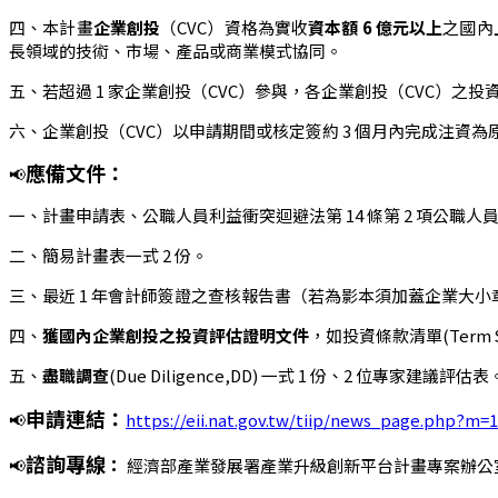
四、本計畫
企業創投
（CVC）資格為實收
資本額 6 億元以上
之國內
長領域的技術、市場、產品或商業模式協同。
五、若超過 1 家企業創投（CVC）參與，各企業創投（CVC）之
六、企業創投（CVC）以申請期間或核定簽約 3 個月內完成注
應備文件：
📢
一、計畫申請表、公職人員利益衝突迴避法第 14 條第 2 項公職人
二、簡易計畫表一式 2 份。
三、最近 1 年會計師簽證之查核報告書（若為影本須加蓋企業大小
四、
獲國內企業創投之投資評估證明文件
，如投資條款清單(Term 
五、
盡職調查
(Due Diligence,DD) 一式 1 份、2 位專家建議評估表
申請連結：
📢
https://eii.nat.gov.tw/tiip/news_page.php?m
諮詢專線
：
📢
經濟部產業發展署產業升級創新平台計畫專案辦公室 （0