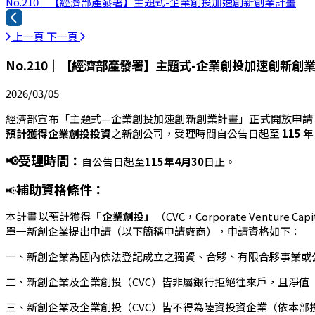
No.210｜【經濟部產發署】主題式-企業創投加速創新創業計畫
上一頁
下一頁
No.210｜【經濟部產發署】主題式-企業創投加速創新創
2026/03/05
經濟部宣布「主題式—企業創投加速創新創業計畫」正式開放申請
預計獲得企業創投投資
之新創公司，受理時間自公告日起至
115 年
📢受理時間：
自公告日起至
115年4月30
日止。
補助資格條件：
📢
本計畫以預計獲得
「企業創投」
（CVC，Corporate Venture Ca
單一新創企業提出申請（以下簡稱申請廠商），申請資格如下：
一、新創企業為國內依法登記成立之獨資、合夥、有限合夥事業或公
二、新創企業及企業創投（CVC）皆非屬銀行拒絕往來戶，且淨值
三、新創企業及企業創投（CVC）皆不得為陸資投資企業（依本部