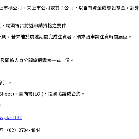
上市櫃公司、未上市公司或其子公司，以自有資金或專設基金，對
投資，均須符合前述申請資格之要件。
資為原則，若未能於前述期間完成注資者，須來函申請注資時間展延。
員及關係人身分關係揭露表一式 1 份。
章）。
Sheet)、意向書(LOI)、投資協議或合約。
。
=1&pk=1132
2）2704-4844