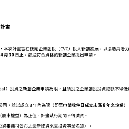
業計畫
，本次計畫旨在鼓勵企業創投（CVC）投入新創發展，以協助具潛
 4 月 30 日止
，歡迎符合資格的新創企業提出申請。
pital）投資之
新創企業
申請為限，且領投之企業創投投資總額不得低
司，並以成立 8 年內為限（即至
申請收件日成立未滿 8 年之企業
）
（股東權益）為正值，計畫執行期間不得減資。
投資審議司公布之最新陸資來臺投資事業名錄）。