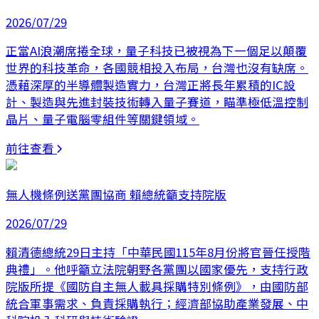
2026/07/29
正當AI浪潮席捲全球，量子科技已被視為下一個足以顛覆
世界的科技革命，各國競相投入布局，台灣也沒有缺席。
憑藉深厚的半導體製造實力，台灣正將長年累積的IC設
計、製造與先進封裝技術轉入量子賽道，瞄準極低溫控制
晶片、量子電腦零組件等關鍵領域。
前往查看
無人機條例送黨團協商 賴總統籲支持院版
2026/07/29
賴清德總統29日主持「中華民國115年8月份將官晉任授階
典禮」。他呼籲立法院朝野各黨團以國家優先，支持行政
院版所提《國防自主無人載具採購特別條例》，由國防部
統合軍事需求、負責採購執行；經濟部協助產業發展、中