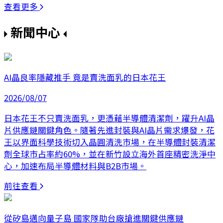
查看更多
新聞中心
AI晶良率隱藏推手 竟是賣洗面乳的日本花王
2026/08/07
日本花王不只賣洗面乳，更憑藉半導體清潔劑，躍升AI晶
片供應鏈關鍵角色。隨著先進封裝與AI晶片需求爆發，花
王以界面科學技術切入晶圓清洗市場，在半導體封裝清潔
劑全球市占率約60%，並在新竹設立海外首座精密洗淨中
心，加速布局半導體材料與B2B市場。
前往查看
從矽島邁向量子島 國家隊助台廠搶進關鍵供應鏈