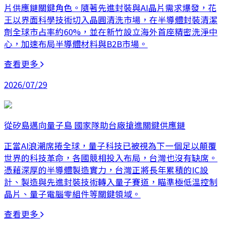
片供應鏈關鍵角色。隨著先進封裝與AI晶片需求爆發，花
王以界面科學技術切入晶圓清洗市場，在半導體封裝清潔
劑全球市占率約60%，並在新竹設立海外首座精密洗淨中
心，加速布局半導體材料與B2B市場。
查看更多
2026/07/29
從矽島邁向量子島 國家隊助台廠搶進關鍵供應鏈
正當AI浪潮席捲全球，量子科技已被視為下一個足以顛覆
世界的科技革命，各國競相投入布局，台灣也沒有缺席。
憑藉深厚的半導體製造實力，台灣正將長年累積的IC設
計、製造與先進封裝技術轉入量子賽道，瞄準極低溫控制
晶片、量子電腦零組件等關鍵領域。
查看更多