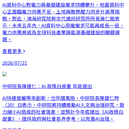
AI資料中心對電力與基礎建設需求持續攀升，地面資料中
心正面臨電力供應不足、土地與散熱壓力同步升高等挑
戰。對此，鴻海研究院新世代通訊研究所所長吳仁銘表
示，未來五年內，AI資料中心用電需求可能再成長一倍，
電力供應將成為全球科技產業與能源基礎建設的關鍵課
題。
查看更多
2026/07/21
中研院長陳建仁：AI 政策白皮書 年底提出
AI快速發展帶來創新，也伴隨風險。中研院長陳建仁昨
（20）日表示，中研院將持續推動AI人文與治理研究，致
力縮小AI造成的社會落差，並預計今年底提出《AI政策白
皮書》，提供政府與社會各界參考，以完善AI治理。