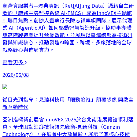
臺灣資服業者—聚典資訊（Ret[AI]ling Data）憑藉自主研
發的「廠務中央監控系統 AI-FMCS」成為InnoVEX主題館
中矚目焦點。創辦人暨執行長陳志祥率領團隊，展示代理
式 AI（Agentic AI）如何驅動智慧製造升級，協助半導體
與高階製造業提升營業效能，並展現以臺灣總部為技術研
發與知識核心、推動製造AI跨國、跨境、多廠落地的全球
戰略野心與佈局實力。
查看更多
2026/06/08
從目光到指令：見臻科技用「眼動追蹤」顛覆想像 開啟全
新互動時代
亞洲指標新創展會InnoVEX 2026於台北南港展覽館順利落
幕。全球眼動追蹤技術領先廠商-見臻科技（Ganzin
Technology），在展會中大放異彩，展示了其核心技術