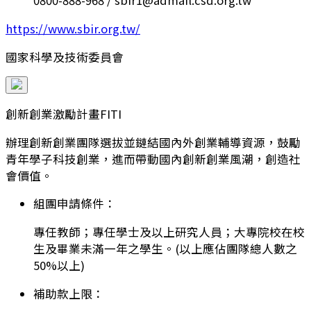
0800-888-968 / sbir1@admail.csd.org.tw
https://www.sbir.org.tw/
國家科學及技術委員會
創新創業激勵計畫FITI
辦理創新創業團隊選拔並鏈結國內外創業輔導資源，鼓勵
青年學子科技創業，進而帶動國內創新創業風潮，創造社
會價值。
組團申請條件：
專任教師；專任學士及以上研究人員；大專院校在校
生及畢業未滿一年之學生。(以上應佔團隊總人數之
50%以上)
補助款上限：