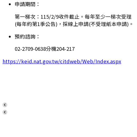
申請期間：
第一梯次：115/2/9收件截止。每年至少一梯次受理
(每年約第1季公告)，採線上申請(不受理紙本申請)。
預約諮詢：
02-2709-0638分機204-217
https://keid.nat.gov.tw/citdweb/Web/Index.aspx
h