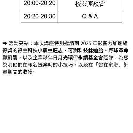
➡️ 活動亮點：本次講座特別邀請到 2025 年影響力加速組
得獎的得主
科技小農
林旺志
、可澍科技
林迪詒
、野球革命
鄭凱駿
，以及企業夥伴
日月光環保永續基金會
蒞臨，為您
說明他們在報名提案時的小技巧，以及在「智在家鄉」計
畫期間的收獲~