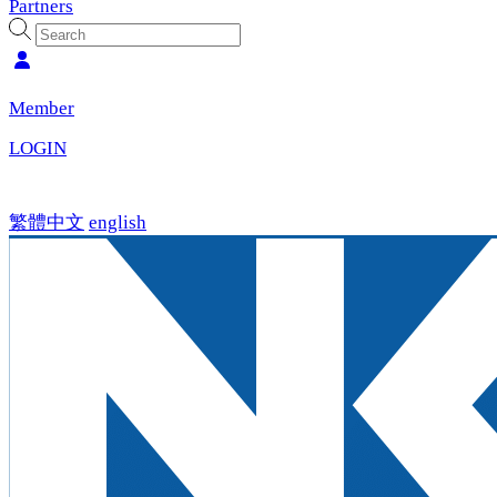
Partners
Member
LOGIN
繁體中文
english