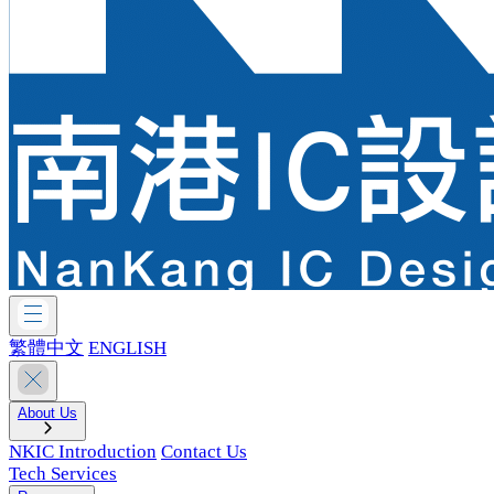
繁體中文
ENGLISH
About Us
NKIC Introduction
Contact Us
Tech Services