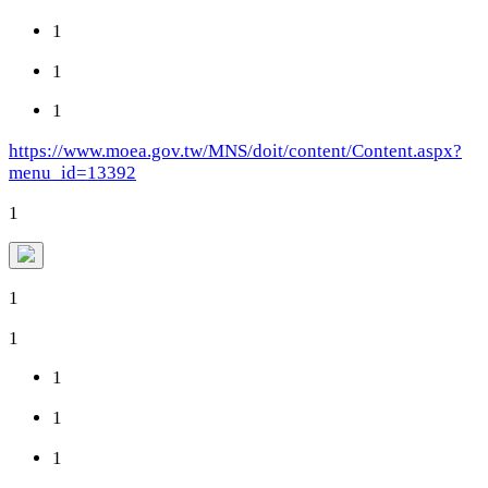
1
1
1
https://www.moea.gov.tw/MNS/doit/content/Content.aspx?
menu_id=13392
1
1
1
1
1
1