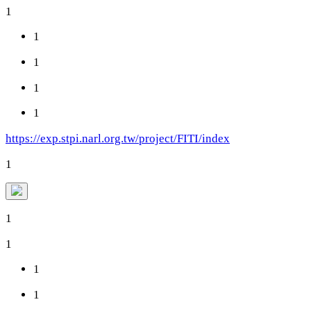
1
1
1
1
1
https://exp.stpi.narl.org.tw/project/FITI/index
1
1
1
1
1