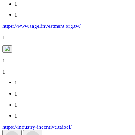
1
1
https://www.angelinvestment.org.tw/
1
1
1
1
1
1
1
https://industry-incentive.taipei/