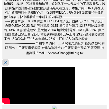
鍵階段：模擬、設計實施和驗證，並列舉了一些代表性的工具和產品，以
説明晶片設計師確保他們的設計滿足制程規定。本集介紹EDA工具在現
代半導體設計中的關鍵作用，強調沒有EDA，現代設備如電腦和手機將
無法存在，快來看看這一集精彩的內容吧! -------------------------------------------
----- 內容章節： 00:09 前言 00:17 EDA電子設計自動化 02:16 電子設計
自動化EDA 09:23 晶片設計流程 09:51 數位設計流程 12:57 類比設計流
程 13:40 IC設計流程VS蓋大樓 20:04 類比設計電路EDA工具 21:43 數位
設計電路EDA工具 22:48 模擬與簽核驗證EDA工具 23:27 晶片開發實際
案例- SOC設計 27:16 本集總結 28:01 ITRI LAB 知識小學堂 -----------------
------------------------------- // 團隊 // 講師：工研院電光系統所 張奕淳 技術副
理 製作：工研院產業學院 合作諮詢請洽👉工研院電光系統所 張奕淳 技
術副理 Email：AndrewChang@itri.org.tw